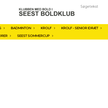
S
BADMINTON
KROLF
KROLF - SENIOR IDRÆT
ORER
SEEST SOMMERCUP