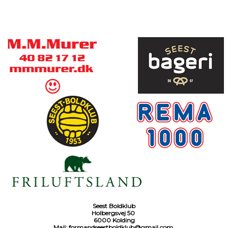
Seest Boldklub
Holbergsvej 50
6000 Kolding
Mail:
formandseestboldklub@gmail.com