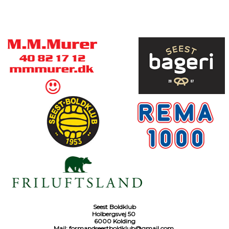
Seest Boldklub
Holbergsvej 50
6000 Kolding
Mail:
formandseestboldklub@gmail.com